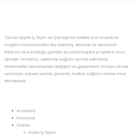
KURUMSAL
Türcan Apple İç Giyim ve Çamaşırları kaliteli ürün imalatı ile
müşteri memnuniyetini ilke edinmiş, dinamik ve deneyimli
kadrosu ile kurulduğu günden bu yana başarılı projelere imza
atmıştır. Firmamız, sektörde sağlam ve hızlı adımlarla
ilerlemekte, teknolojideki değişim ve gelişimlerin öncüsü olmak
amacıyla, yüksek verimli, güvenilir, kaliteli, sağlam ürünler imal
etmektedir.
MENÜ
Anasayfa
Kurumsal
Ürünler
Kadın İç Giyim