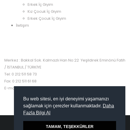
Erkek İç Giyim
Kız Çocuk İç Giyim
Erkek Çocuk İç Giyim
İletişim
İLETİŞİM
Merkez : Bakkal Sok. Kalmazlı Han No:22 Yeşildirek Eminönü Fatih
/ İSTANBUL / TÜRKİYE
Tel: 0 212 511 58 73
Fax: 0 212 511 61 68
E-mail: info@turcanapple.com
Bu web sitesi, en iyi deneyimi yaşamanızı
sağlamak için çerezler kullanmaktadır.
Daha
Fazla Bilgi Al
TAMAM, TEŞEKKÜRLER